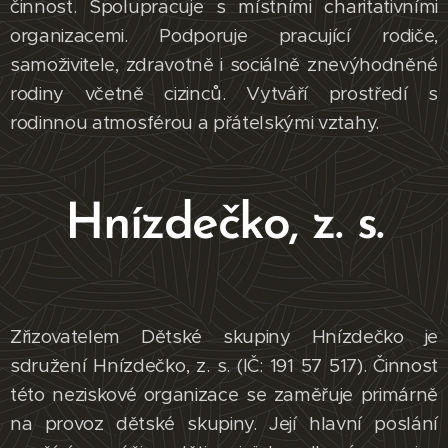
činnost. Spolupracuje s místními charitativními
organizacemi. Podporuje pracující rodiče,
samoživitele, zdravotně i sociálně znevýhodněné
rodiny včetně cizinců. Vytváří prostředí s
rodinnou atmosférou a přátelskými vztahy.
Hnízdečko, z. s.
Zřizovatelem Dětské skupiny Hnízdečko je
sdružení Hnízdečko, z. s. (IČ: 191 57 517). Činnost
této neziskové organizace se zaměřuje primárně
na provoz dětské skupiny. Její hlavní poslání