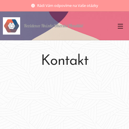
Rádi Vám odpovíme na Vaše otázky
Rezidence Hnízdo Uherské Hradiště
Kontakt