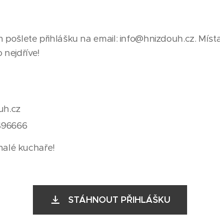
ím pošlete přihlášku na email: info@hnizdouh.cz. Míst
 nejdříve!
uh.cz
96666
malé kuchaře!
STÁHNOUT PŘIHLÁŠKU