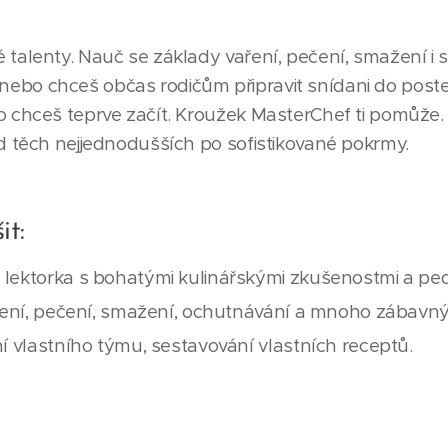
talenty. Nauč se základy vaření, pečení, smažení i s
t, nebo chceš občas rodičům připravit snídani do postel
o chceš teprve začít. Kroužek MasterChef ti pomůže
d těch nejjednodušších po sofistikované pokrmy.
it:
 lektorka s bohatými kulinářskými zkušenostmi a p
aření, pečení, smažení, ochutnávání a mnoho zábavný
í vlastního týmu, sestavování vlastních receptů.