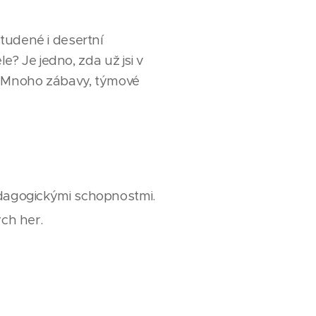
tudené i desertní
e? Je jedno, zda už jsi v
. Mnoho zábavy, týmové
edagogickými schopnostmi.
ch her.