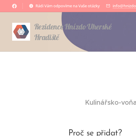
Rádi Vám odpovíme na Vaše otázky
info@hnizdo
Rezidence Hnízdo Uherské
Hradiště
Kulinářsko-voňa
Proč se přidat?