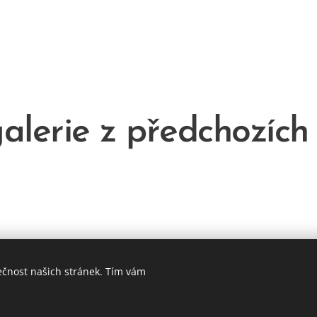
alerie z předchozích
ečnost našich stránek. Tím vám
© 2022 Dětský svět Rezidence Hnízdo
Vytvořeno službou
Webnode
Cookies