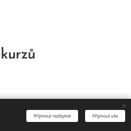
 kurzů
Přijmout nezbytné
Přijmout vše