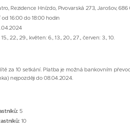
atro, Rezidence Hnízdo, Pivovarská 273, Jarošov, 686
od 16:00 do 18:00 hodin
.04.2024
5., 22., 29., květen: 6., 13., 20., 27., červen: 3., 10.
ítě za 10 setkání. Platba je možná bankovním převo
ka) nejpozději do 08.04.2024.
astníků:
5
astníků:
10