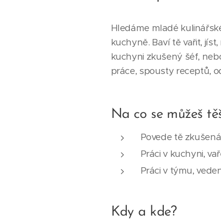
Hledáme mladé kulinářské 
kuchyně. Baví tě vařit, jís
kuchyni zkušený šéf, neb
práce, spousty receptů, o
Na co se můžeš těš
Povede tě zkušená
Práci v kuchyni, v
Práci v týmu, veden
Kdy a kde?