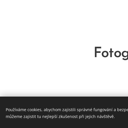
Fotog
Používáme cookies, abychom zajistili správné fungování a bezp
můžeme zajistit tu nejlepší zkušenost při jejich návštěvě.