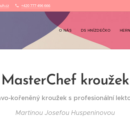
uh.cz
+420 777 496 666
O NÁS
DS HNÍZDEČKO
HER
MasterChef kroužek
vo-kořeněný kroužek s profesionální lekt
Martinou Josefou Huspeninovou